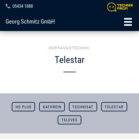
05434 1888
Georg Schmitz GmbH
EMPFANGSTECHNIK
Telestar
HD PLUS
KATHREIN
TECHNISAT
TELESTAR
TELEVES