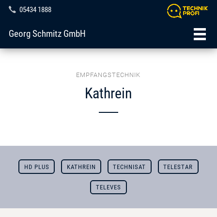
05434 1888
Georg Schmitz GmbH
EMPFANGSTECHNIK
Kathrein
HD PLUS
KATHREIN
TECHNISAT
TELESTAR
TELEVES