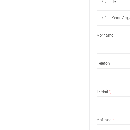
Herr
Keine An
Vorname
Telefon
E-Mail
*
Anfrage
*