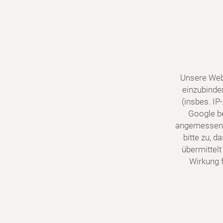
Unsere Web
einzubinde
(insbes. I
Google be
angemessene
bitte zu, 
übermittelt
Wirkung f